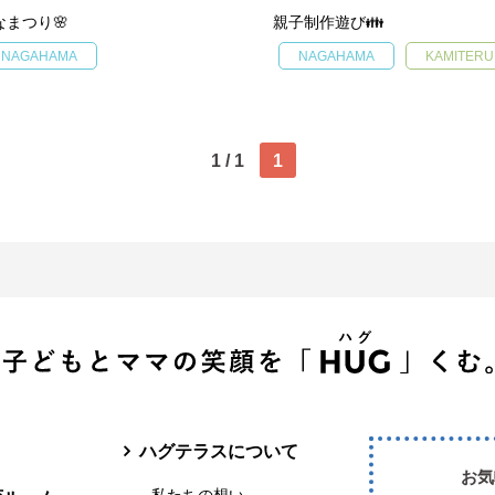
なまつり🌸
親子制作遊び👪
NAGAHAMA
NAGAHAMA
KAMITERU
1 / 1
1
ハグテラスについて
お気