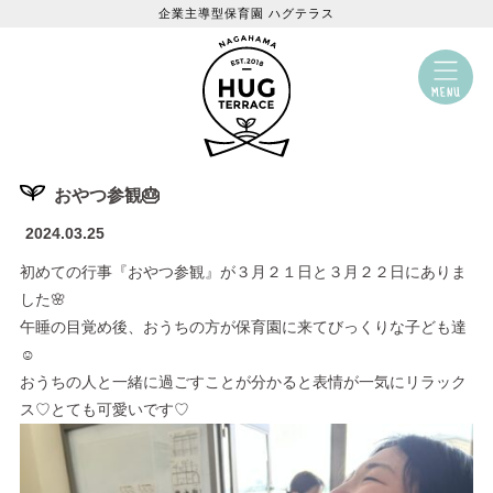
企業主導型保育園 ハグテラス
おやつ参観🎂
2024.03.25
初めての行事『おやつ参観』が３月２１日と３月２２日にありま
した🌸
午睡の目覚め後、おうちの方が保育園に来てびっくりな子ども達
☺
おうちの人と一緒に過ごすことが分かると表情が一気にリラック
ス♡とても可愛いです♡