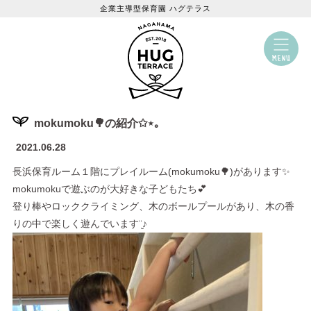
企業主導型保育園 ハグテラス
mokumoku🌳の紹介✩⋆｡
2021.06.28
長浜保育ルーム１階にプレイルーム
(mokumoku🌳)
があります✨
mokumokuで遊ぶのが大好きな子どもたち💕
登り棒やロッククライミング、木のボールプールがあり、木の香
りの中で
楽しく遊んでいます¨̮♪